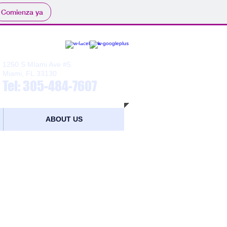
Comienza ya
1250 S MIami Ave #5.​
Miami, FL 33130
Tel: 305-484-7607
ABOUT US